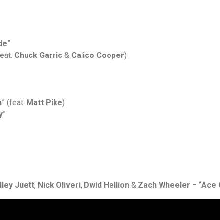
de
”
feat.
Chuck Garric
&
Calico Cooper
)
h
” (feat.
Matt Pike
)
y
”
lley Juett
,
Nick Oliveri
,
Dwid Hellion
&
Zach Wheeler
– “
Ace 