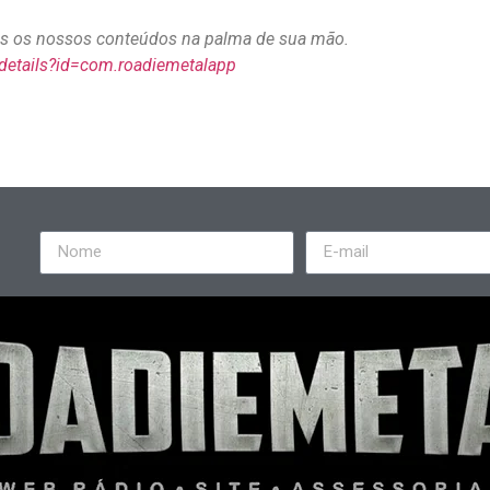
dos os nossos conteúdos na palma de sua mão.
/details?id=com.roadiemetalapp