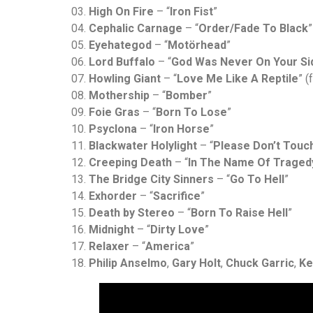
03.
High On Fire
– “
Iron Fist
”
04.
Cephalic Carnage
– “
Order/Fade To Black
”
05.
Eyehategod
– “
Motörhead
”
06.
Lord Buffalo
– “
God Was Never On Your Si
07.
Howling Giant
– “
Love Me Like A Reptile
” (
08.
Mothership
– “
Bomber
”
09.
Foie Gras
– “
Born To Lose
”
10.
Psyclona
– “
Iron Horse
”
11.
Blackwater Holylight
– “
Please Don’t Touc
12.
Creeping Death
– “
In The Name Of Traged
13.
The Bridge City Sinners
– “
Go To Hell
”
14.
Exhorder
– “
Sacrifice
”
15.
Death by Stereo
– “
Born To Raise Hell
”
16.
Midnight
– “
Dirty Love
”
17.
Relaxer
– “
America
”
18.
Philip Anselmo
,
Gary Holt
,
Chuck Garric
,
Ke