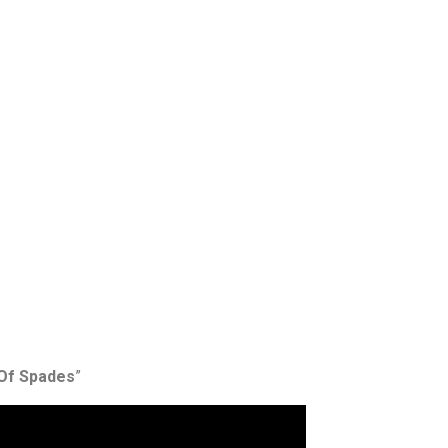
Of Spades
”