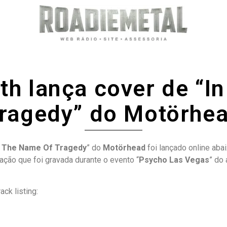
th lança cover de “I
ragedy” do Motörhe
n The Name Of Tragedy
” do
Motörhead
foi lançado online abai
ação que foi gravada durante o evento “
Psycho Las Vegas
” do
rack listing: