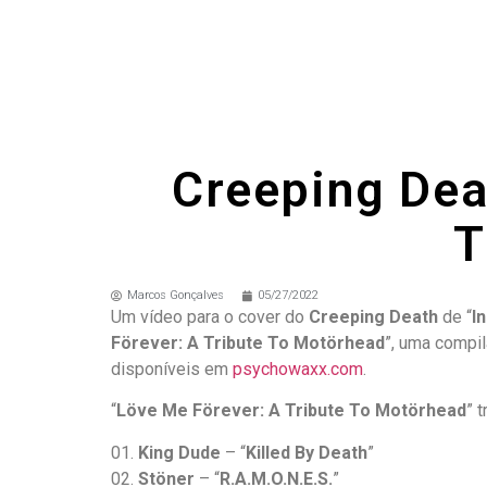
Creeping Dea
T
Marcos Gonçalves
05/27/2022
Um vídeo para o cover do
Creeping Death
de “
I
Förever: A Tribute To Motörhead
”, uma compil
disponíveis em
psychowaxx.com
.
“
Löve Me Förever: A Tribute To Motörhead
” t
01.
King Dude
– “
Killed By Death
”
02.
Stöner
– “
R.A.M.O.N.E.S.
”