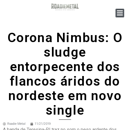
Corona Nimbus: O
sludge
entorpecente dos
flancos áridos do
nordeste em novo
single
Roadie Metal
11/21/2019
A banda de Teresina-PI traz no som o peso ardente dos