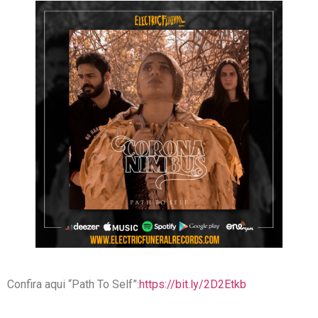
Confira aqui “Path To Self”:
https://bit.ly/2D2Etkb