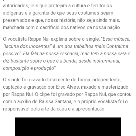
autoridades, leis que protejam a cultura e territórios
indígenas e a garantia de que seus costumes sejam
preservados e que, nossa história, não seja ainda mais,
manchada com o sacrifício dos nativos da nossa nação.
O vocalista Rappa Nui explana sobre o single: “
Essa música,
“lacuna dos inocentes” é um dos trabalhos mais Contralma
possível. Ela fala da nossa essência, mas tem a nossa cara e
diz bastante sobre o que é a banda, desde instrumental,
composição e produção”
O single foi gravado totalmente de forma independente,
captação e gravação por Erso Alves, mixado e masterizado
por Rappa Nui. O clipe foi gravado por Rappa Nui, que contou
com o auxílio de Raissa Santana, e o próprio vocalista foi o
responsável pela arte da capa e a apresentação.