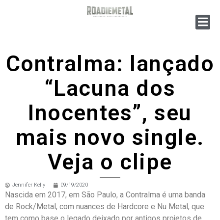
Contralma: lançado
“Lacuna dos
Inocentes”, seu
mais novo single.
Veja o clipe
Jennifer Kelly
09/19/2020
Nascida em 2017, em São Paulo, a Contralma é uma banda
de Rock/Metal, com nuances de Hardcore e Nu Metal, que
tem como base o legado deixado por antigos projetos de