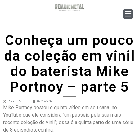
Conheça um pouco
da coleção em vinil
do baterista Mike
Portnoy – parte 5
Roadie Metal
09/14/2020
Mike Portnoy postou o quinto vídeo em seu canal no
YouTube que ele considera “um passeio pela sua mais
recente coleção de vinil”; essa é a quinta parte de uma série
de 8 episódios, confira: