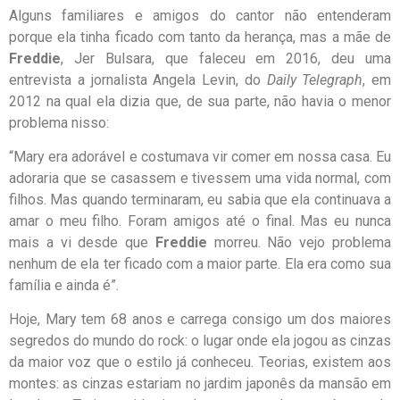
Alguns familiares e amigos do cantor não entenderam
porque ela tinha ficado com tanto da herança, mas a mãe de
Freddie
, Jer Bulsara, que faleceu em 2016, deu uma
entrevista a jornalista Angela Levin, do
Daily
Telegraph
, em
2012 na qual ela dizia que, de sua parte, não havia o menor
problema nisso:
“Mary era adorável e costumava vir comer em nossa casa. Eu
adoraria que se casassem e tivessem uma vida normal, com
filhos. Mas quando terminaram, eu sabia que ela continuava a
amar o meu filho. Foram amigos até o final. Mas eu nunca
mais a vi desde que
Freddie
morreu. Não vejo problema
nenhum de ela ter ficado com a maior parte. Ela era como sua
família e ainda é”.
Hoje, Mary tem 68 anos e carrega consigo um dos maiores
segredos do mundo do rock: o lugar onde ela jogou as cinzas
da maior voz que o estilo já conheceu. Teorias, existem aos
montes: as cinzas estariam no jardim japonês da mansão em