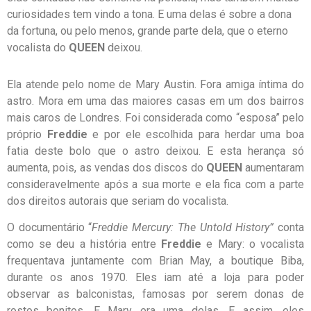
curiosidades tem vindo a tona. E uma delas é sobre a dona
da fortuna, ou pelo menos, grande parte dela, que o eterno
vocalista do
QUEEN
deixou.
Ela atende pelo nome de Mary Austin. Fora amiga íntima do
astro. Mora em uma das maiores casas em um dos bairros
mais caros de Londres. Foi considerada como “esposa” pelo
próprio
Freddie
e por ele escolhida para herdar uma boa
fatia deste bolo que o astro deixou. E esta herança só
aumenta, pois, as vendas dos discos do
QUEEN
aumentaram
consideravelmente após a sua morte e ela fica com a parte
dos direitos autorais que seriam do vocalista.
O documentário “
Freddie Mercury: The Untold History”
conta
como se deu a história entre
Freddie
e Mary: o vocalista
frequentava juntamente com Brian May, a boutique Biba,
durante os anos 1970. Eles iam até a loja para poder
observar as balconistas, famosas por serem donas de
rostos bonitos. E Mary era uma delas. E assim, eles