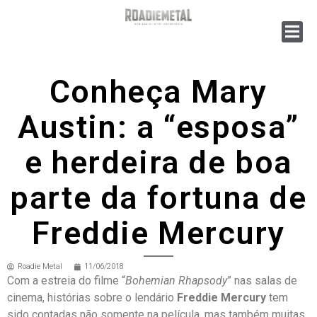
Conheça Mary
Austin: a “esposa”
e herdeira de boa
parte da fortuna de
Freddie Mercury
Roadie Metal
11/06/2018
Com a estreia do filme “
Bohemian Rhapsody
” nas salas de
cinema, histórias sobre o lendário
Freddie
Mercury
tem
sido contadas não somente na película, mas também muitas