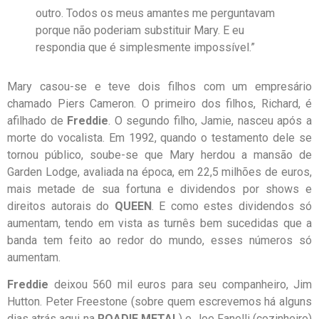
outro. Todos os meus amantes me perguntavam
porque não poderiam substituir Mary. E eu
respondia que é simplesmente impossível.”
Mary casou-se e teve dois filhos com um empresário
chamado Piers Cameron. O primeiro dos filhos, Richard, é
afilhado de
Freddie
. O segundo filho, Jamie, nasceu após a
morte do vocalista. Em 1992, quando o testamento dele se
tornou público, soube-se que Mary herdou a mansão de
Garden Lodge, avaliada na época, em 22,5 milhões de euros,
mais metade de sua fortuna e dividendos por shows e
direitos autorais do
QUEEN
. E como estes dividendos só
aumentam, tendo em vista as turnês bem sucedidas que a
banda tem feito ao redor do mundo, esses números só
aumentam.
Freddie
deixou 560 mil euros para seu companheiro, Jim
Hutton. Peter Freestone (sobre quem escrevemos há alguns
dias atrás aqui na
ROADIE METAL
) e Joe Fanelli (cozinheiro)