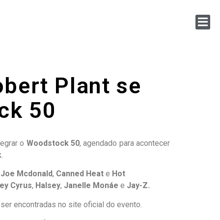
bert Plant se
ck 50
tegrar o
Woodstock 50
, agendado para acontecer
k
.
 Joe Mcdonald
,
Canned Heat
e
Hot
ley Cyrus
,
Halsey
,
Janelle Monáe
e
Jay-Z
.
ser encontradas no site oficial do evento.