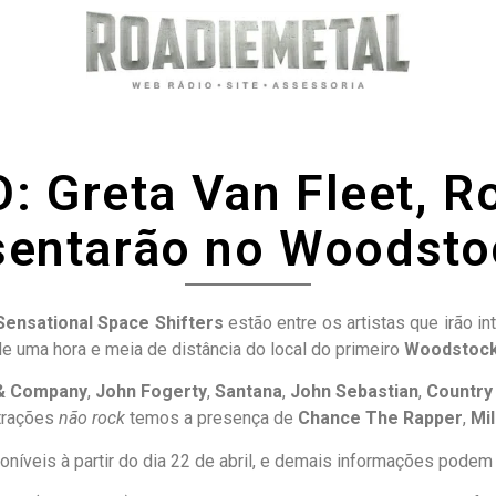
Greta Van Fleet, Ro
sentarão no Woodsto
Sensational Space Shifters
estão entre os artistas que irão in
e uma hora e meia de distância do local do primeiro
Woodstoc
& Company
,
John Fogerty
,
Santana
,
John Sebastian
,
Country
trações
não rock
temos a presença de
C
hance The Rapper
,
Mi
níveis à partir do dia 22 de abril, e demais informações podem 