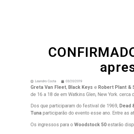
CONFIRMADO: 
apre
Leandro Costa
03/20/2019
Greta Van Fleet
,
Black Keys
e
Robert Plant & 
de 16 a 18 de em Watkins Glen, New York. cerca d
Dos que participaram do festival de 1969,
Dead 
Tuna
participarão do evento esse ano. Entre as a
Os ingressos para o
Woodstock 50
estarão dispo