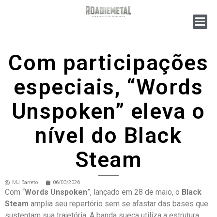
Com participações
especiais, “Words
Unspoken” eleva o
nível do Black
Steam
MJ Barreto
06/03/2026
Com “
Words Unspoken
”, lançado em 28 de maio, o
Black
Steam
amplia seu repertório sem se afastar das bases que
sustentam sua trajetória. A banda sueca utiliza a estrutura