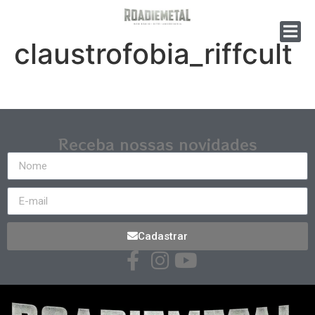
claustrofobia_riffcult
Receba nossas novidades
Cadastrar