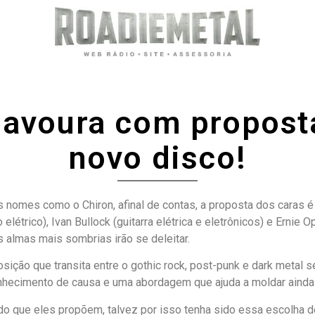
 lavoura com propos
novo disco!
nomes como o Chiron, afinal de contas, a proposta dos caras é
o elétrico), Ivan Bullock (guitarra elétrica e eletrônicos) e Ernie
 almas mais sombrias irão se deleitar.
ição que transita entre o gothic rock, post-punk e dark metal 
ecimento de causa e uma abordagem que ajuda a moldar ainda 
do que eles propõem, talvez por isso tenha sido essa escolha de