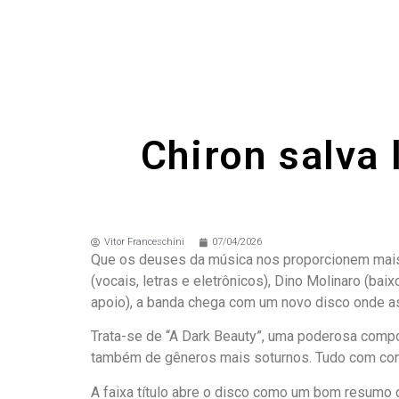
Chiron salva
Vitor Franceschini
07/04/2026
Que os deuses da música nos proporcionem mais 
(vocais, letras e eletrônicos), Dino Molinaro (baix
apoio), a banda chega com um novo disco onde as
Trata-se de “A Dark Beauty”, uma poderosa compos
também de gêneros mais soturnos. Tudo com conh
A faixa título abre o disco como um bom resumo 