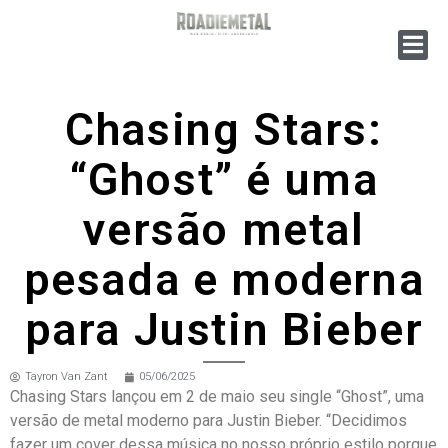
Chasing Stars:
“Ghost” é uma
versão metal
pesada e moderna
para Justin Bieber
Tayron Van Zant
05/06/2025
Chasing Stars lançou em 2 de maio seu single “Ghost”, uma
versão de metal moderno para Justin Bieber. “Decidimos
fazer um cover dessa música no nosso próprio estilo porque