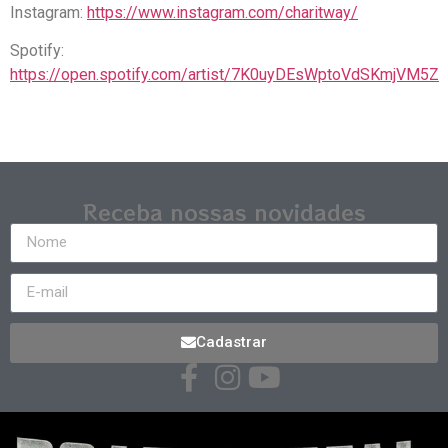
Instagram:
https://www.instagram.com/charitway/
Spotify:
https://open.spotify.com/artist/7K0uyDEsWptoVdSKmjVM5Z
Receba nossas novidades
Cadastrar