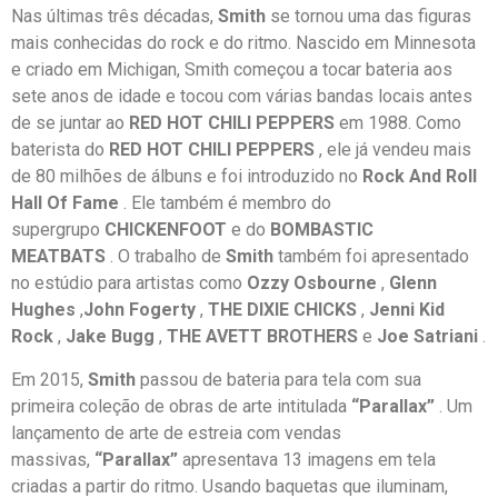
Nas últimas três décadas,
Smith
se tornou uma das figuras
mais conhecidas do rock e do ritmo. Nascido em Minnesota
e criado em Michigan, Smith começou a tocar bateria aos
sete anos de idade e tocou com várias bandas locais antes
de se juntar ao
RED HOT CHILI PEPPERS
em 1988. Como
baterista do
RED HOT CHILI PEPPERS
, ele já vendeu mais
de 80 milhões de álbuns e foi introduzido no
Rock And Roll
Hall Of Fame
. Ele também é membro do
supergrupo
CHICKENFOOT
e do
BOMBASTIC
MEATBATS
. O trabalho de
Smith
também foi apresentado
no estúdio para artistas como
Ozzy Osbourne
,
Glenn
Hughes
,
John Fogerty
,
THE DIXIE CHICKS
,
Jenni Kid
Rock
,
Jake Bugg
,
THE AVETT BROTHERS
e
Joe Satriani
.
Em 2015,
Smith
passou de bateria para tela com sua
primeira coleção de obras de arte intitulada
“Parallax”
. Um
lançamento de arte de estreia com vendas
massivas,
“Parallax”
apresentava 13 imagens em tela
criadas a partir do ritmo. Usando baquetas que iluminam,