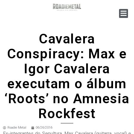
Cavalera
Conspiracy: Max e
Igor Cavalera
executam o álbum
‘Roots’ no Amnesia
Rockfest
Roadie Metal
06/26/2016
Ex-integrantes do Sepultura, Max Cavalera (guitarra, vocal) e