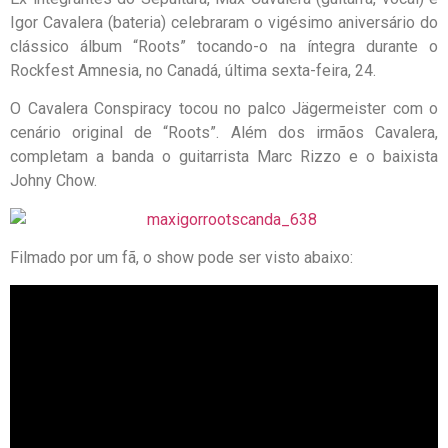
Igor Cavalera (bateria) celebraram o vigésimo aniversário do
clássico álbum “Roots” tocando-o na íntegra durante o
Rockfest Amnesia, no Canadá, última sexta-feira, 24.
O Cavalera Conspiracy tocou no palco Jägermeister com o
cenário original de “Roots”. Além dos irmãos Cavalera,
completam a banda o guitarrista Marc Rizzo e o baixista
Johny Chow.
Filmado por um fã, o show pode ser visto abaixo: