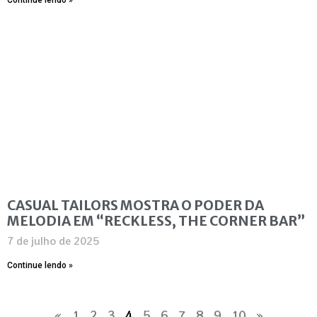
CASUAL TAILORS MOSTRA O PODER DA
MELODIA EM “RECKLESS, THE CORNER BAR”
7 de julho de 2025
Continue lendo »
«
1
2
3
4
5
6
7
8
9
10
»