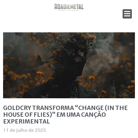
GOLDCRY TRANSFORMA “CHANGE (IN THE
HOUSE OF FLIES)” EM UMA CANÇÃO
EXPERIMENTAL
11 de julho de 2025