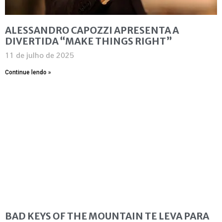
ALESSANDRO CAPOZZI APRESENTA A
DIVERTIDA “MAKE THINGS RIGHT”
11 de julho de 2025
Continue lendo »
BAD KEYS OF THE MOUNTAIN TE LEVA PARA