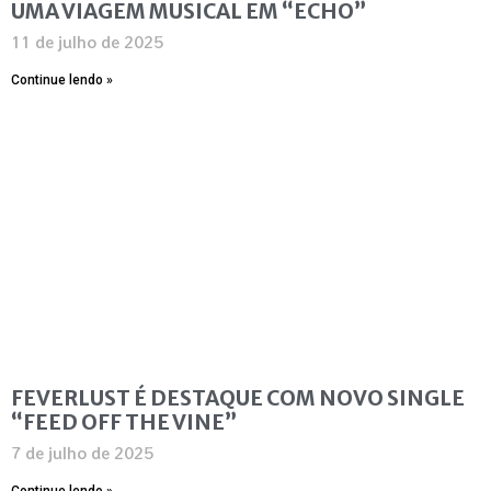
UMA VIAGEM MUSICAL EM “ECHO”
11 de julho de 2025
Continue lendo »
FEVERLUST É DESTAQUE COM NOVO SINGLE
“FEED OFF THE VINE”
7 de julho de 2025
Continue lendo »