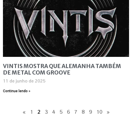
VINTIS MOSTRA QUE ALEMANHA TAMBÉM
DE METAL COM GROOVE
11 de junho de 2025
Continue lendo »
«
1
2
3
4
5
6
7
8
9
10
»