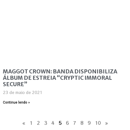
MAGGOT CROWN: BANDA DISPONIBILIZA
ÁLBUM DE ESTREIA “CRYPTIC IMMORAL
SECURE”
23 de maio de 2021
Continue lendo »
«
1
2
3
4
5
6
7
8
9
10
»