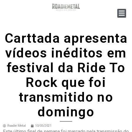
Carttada apresenta
vídeos inéditos em
festival da Ride To
Rock que foi
transmitido no
domingo
Roadie Metal
10/05/2021
Este último final de semana foi marcado pela transmissão do