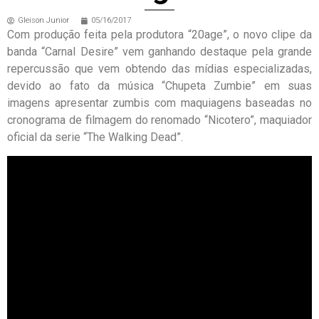
Gleison Junior
05/16/2017
Com produção feita pela produtora “20age”, o novo clipe da
banda “Carnal Desire” vem ganhando destaque pela grande
repercussão que vem obtendo das mídias especializadas,
devido ao fato da música “Chupeta Zumbie” em suas
imagens apresentar zumbis com maquiagens baseadas no
cronograma de filmagem do renomado “Nicotero”, maquiador
oficial da serie “The Walking Dead”.