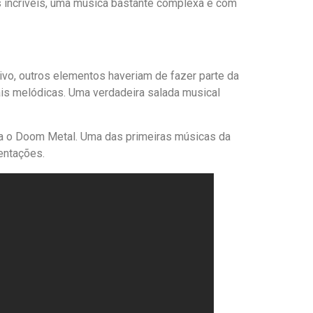
fs incríveis, uma música bastante complexa e com
ivo, outros elementos haveriam de fazer parte da
ais melódicas. Uma verdadeira salada musical
ra o Doom Metal. Uma das primeiras músicas da
sentações.