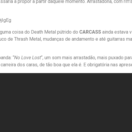
ssaria a propôr a partir daquele momento. Arrastadona, com rif
jIgEg
lguma coisa do Death Metal pútrido do
CARCASS
ainda estava v
pouco de Thrash Metal, mudanças de andamento e até guitarras m
anda: “
No Love Lost
“, um som mais arrastadão, mais puxado pa
arreira dos caras, de tão boa que ela é. E obrigatória nas apre