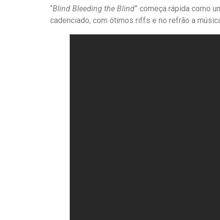
“
Blind Bleeding the Blind
” começa rápida como um
cadenciado, com ótimos riffs e no refrão a músi