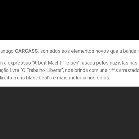
 antigo
CARCASS
, somados aos elementos novos que a banda 
 com a expressão “Arbeit Macht Fleisch”, usada pelos nazistas n
ção livre “O Trabalho Liberta”, nos brinda com uns riffs arrasta
ireito a uns blast-beat’s e mais melodia nos solos.