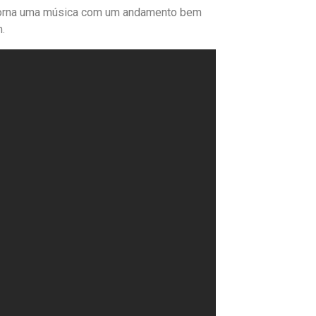
e torna uma música com um andamento bem
.