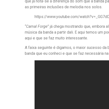
que já nota-se a diferença do som que a banda pa
as primeiras inclusões de melodia nos solos.
https://www.youtube.com/watch?v=_GG7dD
“
Carnal Forge
” já chega mostrando que, embora a
música da banda a partir dali. E aqui temos um 
aqui e que se faz muito interessante.
A faixa seguinte é digamos, o maior sucesso da b
banda que eu conheci e que se faz necessária na c