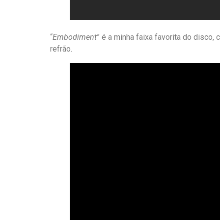
“
Embodiment
” é a minha faixa favorita do disco
refrão.