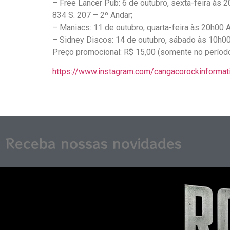
– Free Lancer Pub: 6 de outubro, sexta-feira às 2
834 S. 207 – 2º Andar;
– Maniacs: 11 de outubro, quarta-feira às 20h00 Av
– Sidney Discos: 14 de outubro, sábado às 10h0
Preço promocional: R$ 15,00 (somente no período 
https://www.instagram.com/cangacorockinformat
Receba nossas novidades