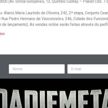
0h00 (Av. Emília Gonçalves, 13, Quintino Cunha); – Planet Cds: 
. Alanis Maria Laurindo de Oliveira, 242, 2ª etapa, Conjunto Cea
0 Rua Pedro Hermano de Vasconcelos, 346, Cidade dos Funcioná
de lançamento). As vendas online serão feitas através do perfil
ivo