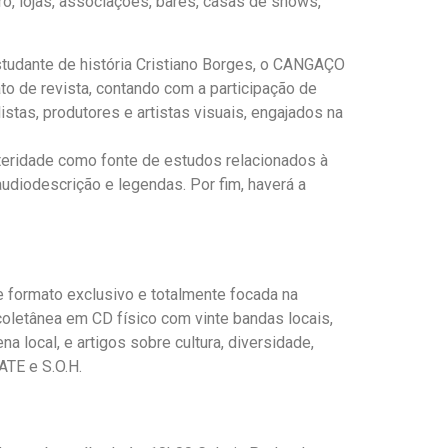
o, lojas, associações, bares, casas de shows,
tudante de história Cristiano Borges, o CANGAÇO
o de revista, contando com a participação de
stas, produtores e artistas visuais, engajados na
osteridade como fonte de estudos relacionados à
udiodescrição e legendas. Por fim, haverá a
e formato exclusivo e totalmente focada na
oletânea em CD físico com vinte bandas locais,
local, e artigos sobre cultura, diversidade,
ATE e S.O.H.