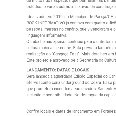
de muitos dos aspectos que permeiam as bandas, 
estúdios e várias outras iniciativas da construçã
Idealizado em 2019, no Município de Pacujá/CE, 
ROCK INFORMATIVO já contava com quatro edições.
pessoas imersas no cenário, que vivenciaram e cor
linguagem informativa.
O trabalho não apenas contribui para o entretenim
cultura musical cearense. Está prevista também u
realização do “Cangaço Fest”. Mais detalhes em
Este projeto é aprovado pela Secretaria da Cultu
LANÇAMENTO: DATAS E LOCAIS.
Será lançada a aguardada Edição Especial do Can
efervescente cena underground do Ceará. Esse pr
que prometem incendiar seus ouvidos. São entrevi
inclusão e acessibilidade. No destaque da capa
Confira locais e datas de lançamento em Fortalez