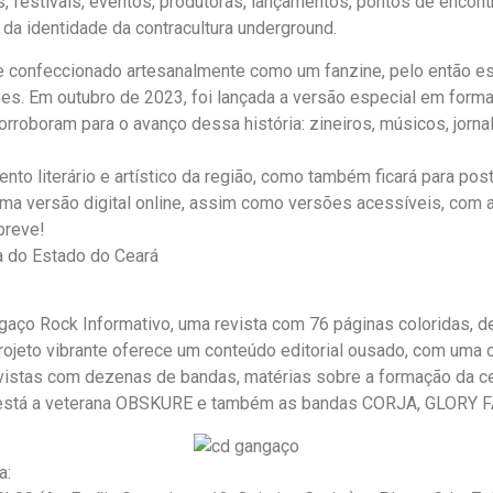
festivais, eventos, produtoras, lançamentos, pontos de encontr
o da identidade da contracultura underground.
e confeccionado artesanalmente como um fanzine, pelo então es
 Em outubro de 2023, foi lançada a versão especial em format
roboram para o avanço dessa história: zineiros, músicos, jornali
ento literário e artístico da região, como também ficará para p
ma versão digital online, assim como versões acessíveis, com a
 breve!
ra do Estado do Ceará
gaço Rock Informativo, uma revista com 76 páginas coloridas, d
ojeto vibrante oferece um conteúdo editorial ousado, com uma c
stas com dezenas de bandas, matérias sobre a formação da cena 
, está a veterana OBSKURE e também as bandas CORJA, GLORY F
a: