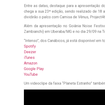
Entre as datas, destaque para a apresentação d
chega a sua 23ª edição, sendo realizado de 18 a
dividirão o palco com Camisa de Vênus, Project4
Além da apresentação no Goiânia Noise Festiv
Zambianchi) em Uberaba/MG e no dia 29/09 na To
“Intenso”, dos Canábicos, já está disponível em to
Spotify
Deezer
iTunes
Amazon
Google Play
YouTube
Um videoclipe da faixa “Planeta Estranho” também