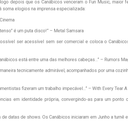
do logo depois que os Canábicos venceram o Fun Music, maior fe
á soma elogios na imprensa especializada:
 Cinema
ntenso” é um puta disco!” – Metal Samsara
 possível ser acessível sem ser comercial e coloca o Canábi
 o Canábicos está entre uma das melhores cabeças…” – Rumors Ma
de maneira tecnicamente admirável, acompanhados por uma cozin
rumentistas fizeram um trabalho impecável…” – With Every Tear 
ências em identidade própria, convergindo-as para um ponto c
de datas de shows. Os Canábicos iniciaram em Junho a turnê e