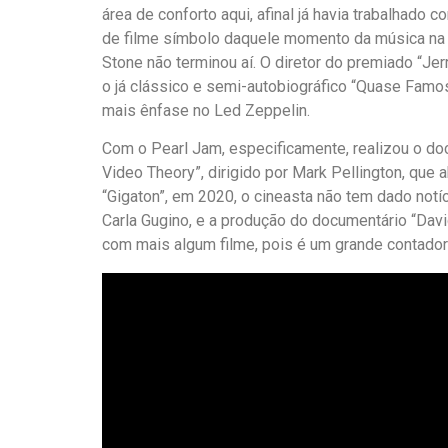
área de conforto aqui, afinal já havia trabalhado
de filme símbolo daquele momento da música na ge
Stone não terminou aí. O diretor do premiado “J
o já clássico e semi-autobiográfico “Quase Famos
mais ênfase no Led Zeppelin.
Com o Pearl Jam, especificamente, realizou o do
Video Theory”, dirigido por Mark Pellington, que
“Gigaton”, em 2020, o cineasta não tem dado not
Carla Gugino, e a produção do documentário “Dav
com mais algum filme, pois é um grande contador d