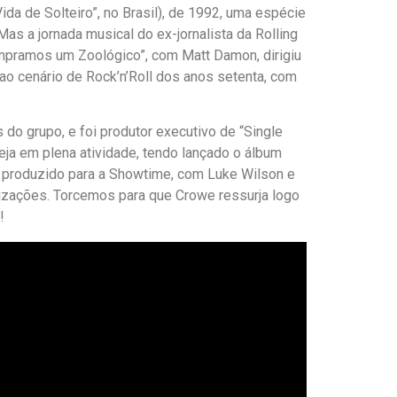
ida de Solteiro”, no Brasil), de 1992, uma espécie
s a jornada musical do ex-jornalista da Rolling
Compramos um Zoológico”, com Matt Damon, dirigiu
ao cenário de Rock’n’Roll dos anos setenta, com
o grupo, e foi produtor executivo de “Single
eja em plena atividade, tendo lançado o álbum
6, produzido para a Showtime, com Luke Wilson e
izações. Torcemos para que Crowe ressurja logo
!