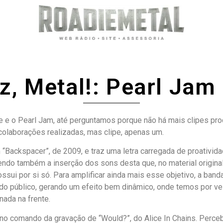
z, Metal!: Pearl Jam 
e e o Pearl Jam, até perguntamos porque não há mais clipes pr
 colaborações realizadas, mas clipe, apenas um.
um “Backspacer”, de 2009, e traz uma letra carregada de proativi
zendo também a inserção dos sons desta que, no material original
sui por si só. Para amplificar ainda mais esse objetivo, a band
do público, gerando um efeito bem dinâmico, onde temos por ve
nada na frente.
 no comando da gravação de “Would?”, do Alice In Chains. Perceb