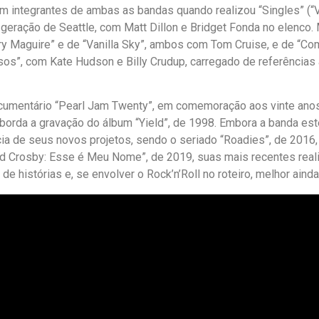
 com integrantes de ambas as bandas quando realizou “Singles” (“V
ração de Seattle, com Matt Dillon e Bridget Fonda no elenco. Ma
erry Maguire” e de “Vanilla Sky”, ambos com Tom Cruise, e de “
os”, com Kate Hudson e Billy Crudup, carregado de referências 
cumentário “Pearl Jam Twenty”, em comemoração aos vinte anos d
 aborda a gravação do álbum “Yield”, de 1998. Embora a banda est
ícia de seus novos projetos, sendo o seriado “Roadies”, de 201
id Crosby: Esse é Meu Nome”, de 2019, suas mais recentes real
e histórias e, se envolver o Rock’n’Roll no roteiro, melhor ainda