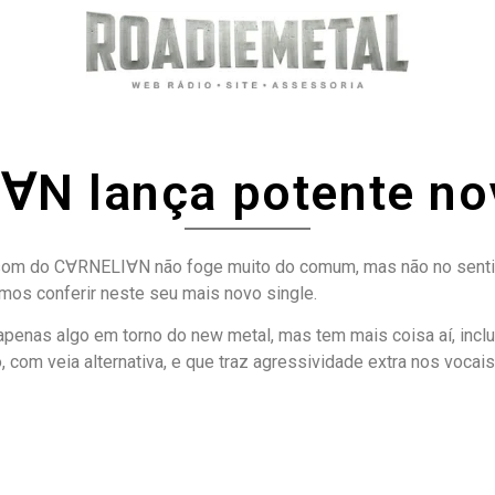
N lança potente no
o som do C∀RNELI∀N não foge muito do comum, mas não no senti
mos conferir neste seu mais novo single.
apenas algo em torno do new metal, mas tem mais coisa aí, inclu
 com veia alternativa, e que traz agressividade extra nos vocais