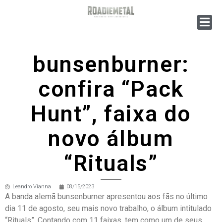
bunsenburner:
confira “Pack
Hunt”, faixa do
novo álbum
“Rituals”
Leandro Vianna
08/15/2023
A banda alemã bunsenburner apresentou aos fãs no último
dia 11 de agosto, seu mais novo trabalho, o álbum intitulado
“Rituals”. Contando com 11 faixas, tem como um de seus