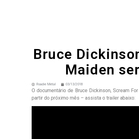
Bruce Dickinson
Maiden ser
Roadie Metal
03/13/2018
O documentário de Bruce Dickinson, Scream For
partir do próximo mês – assista o trailer abaixo: