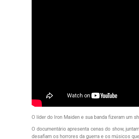
O líder do Iron Maiden e sua banda fizeram um s
O documentário apresenta cenas do show, juntam
desafiam os horrores da guerra e os músicos que