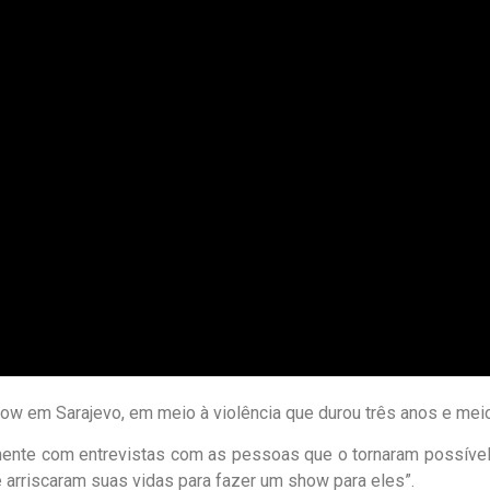
how em Sarajevo, em meio à violência que durou três anos e meio
ente com entrevistas com as pessoas que o tornaram possível
 arriscaram suas vidas para fazer um show para eles”.