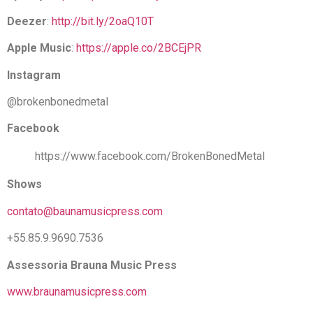
Deezer
:
http://bit.ly/2oaQ10T
Apple Music
:
https://apple.co/2BCEjPR
Instagram
@brokenbonedmetal
Facebook
https://www.facebook.com/BrokenBonedMetal
Shows
contato@baunamusicpress.com
+55.85.9.9690.7536
Assessoria Brauna Music Press
www.braunamusicpress.com