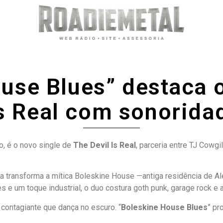
ouse Blues” destaca 
Is Real com sonorida
o, é o novo single de
The Devil Is Real
, parceria entre TJ Cowgil
ixa transforma a mítica Boleskine House —antiga residência de 
es e um toque industrial, o duo costura goth punk, garage rock e 
e contagiante que dança no escuro. “
Boleskine House Blues
” pr