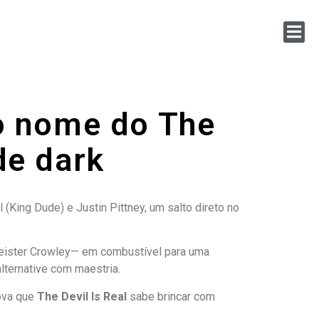
o nome do The
de dark
l (King Dude) e Justin Pittney, um salto direto no
Aleister Crowley— em combustível para uma
alternative com maestria.
ova que
The Devil Is Real
sabe brincar com