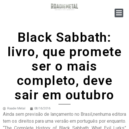
Black Sabbath:
livro, que promete
ser o mais
completo, deve
sair em outubro
Roadie Metal
08/16/2016
Ainda sem previsão de lançamento no Brasil,nenhuma editora
tem os direitos para uma versão em português por enquanto.
“The Complete History of Black Sabbath: What Evil Lurks”