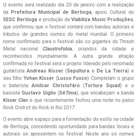
O evento será realizado dia 20 de janeiro com a realização
da
Prefeitura Municipal de Bertioga
, apoio Cultural do
SESC Bertioga
e produção da
Viabiliza Music Produções
,
que confirmou que o festival contará com bandas autorias e
tributos de grandes nomes do metal mundial. O primeiro
nome confirmado para o festival são os gigantes do Thrash
Metal nacional
Claustrofobia
, oriundos da cidade e
reconhecidos mundialmente. A outra grande atração
confirmada no festival será o projeto liderado pelo renomado
guitarrista
Andreas Kisser
(
Sepultura
e
De La Tierra
) e
seu filho
Yohan Kisser
(
Lusco Fusco
). Completam o grupo
o baterista
Amilcar Christofáro
(
Torture Squad
) e o
baixista
Gustavo Giglio
(
Sé7ima
), que encabeçam a banda
Kisser Clan
e que recentemente fechou uma noite no palco
Rock District do Rock in Rio 2017
O evento abre espaço para a fomentação do estilo na cidade
de Bertioga, concedendo oportunidade para bandas locais e
autorais se apresentem no festival. Neste ano os nomes