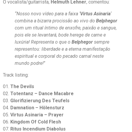
O vocalista/guitarrista,
Helmuth Lehner
, comentou:
“Nosso novo vídeo para a faixa ‘
Virtus Asinaria
‘
combina a bizarra procissão ao vivo do
Belphegor
com um ritual íntimo de enxofre, paixão e sangue,
pois ele se levantará, bode herege de carne e
luxúria! Representa o que o
Belphegor
sempre
representou: liberdade e a eterna manifestação
espiritual e corporal do pecado carnal neste
mundo podre!
”
Track listing:
01.
The Devils
02.
Totentanz – Dance Macabre
03.
Glorifizierung Des Teufels
04.
Damnation – Hölensturz
05.
Virtus Asinaria – Prayer
06.
Kingdom Of Cold Flesh
07.
Ritus Incendium Diabolus