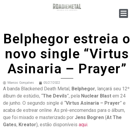
Belphegor estreia o
novo single “Virtus
Asinaria – Prayer”
Marcos Gonçalves
05/27/2022
A banda Blackened Death Metal,
Belphegor
, lançará seu 12º
álbum de estúdio, “
The Devils
”, pela
Nuclear Blast
em 24
de junho. O segundo single é “
Virtus Asinaria – Prayer
” e
acaba de estrear online. As pré-encomendas para o álbum,
que foi mixado e masterizado por
Jens Bogren
(
At The
Gates
,
Kreator
), estão disponíveis
aqui
.