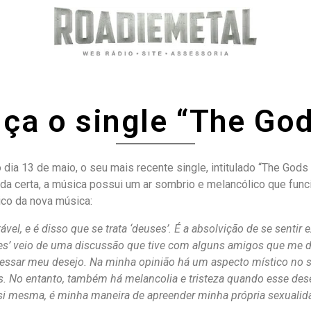
ça o single “The Go
 dia 13 de maio, o seu mais recente single, intitulado “The Go
da certa, a música possui um ar sombrio e melancólico que func
ico da nova música:
el, e é disso que se trata ‘deuses’. É a absolvição de se sentir e
ses’ veio de uma discussão que tive com alguns amigos que me di
essar meu desejo. Na minha opinião há um aspecto místico no s
s. No entanto, também há melancolia e tristeza quando esse des
si mesma, é minha maneira de apreender minha própria sexualida