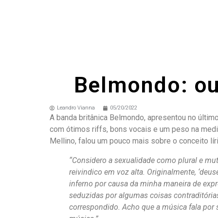
Belmondo: ou
Leandro Vianna
05/20/2022
A banda britânica Belmondo, apresentou no último
com ótimos riffs, bons vocais e um peso na medi
Mellino, falou um pouco mais sobre o conceito lír
“Considero a sexualidade como plural e mutáv
reivindico em voz alta. Originalmente, ‘deu
inferno por causa da minha maneira de expr
seduzidas por algumas coisas contraditória
correspondido. Acho que a música fala por 