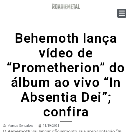
Behemoth lança
vídeo de
“Prometherion” do
álbum ao vivo “In
Absentia Dei”;
confira
Marcos Gonçalves
11/19/2021
O
Behemoth
vai lançar oficialmente sua apresentação “
In