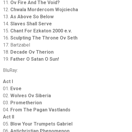
11.
Ov Fire And The Void?
12.
Chwala Mordercom Wojciecha
13.
As Above So Below
14.
Slaves Shall Serve
15.
Chant For Ezkaton 2000 e.v.
16.
Sculpting The Throne Ov Seth
17. Bartzabel
18.
Decade Ov Therion
19.
Father O Satan O Sun!
BluRay:
Act I
01.
Evoe
02.
Wolves Ov Siberia
03.
Prometherion
04.
From The Pagan Vastlands
Act II
05.
Blow Your Trumpets Gabriel
06.
Antichristian Phenomenon