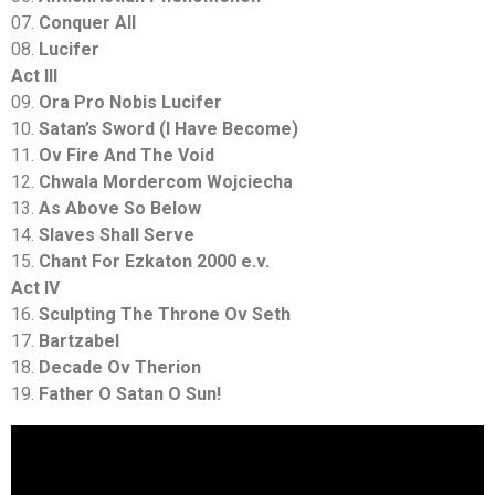
07.
Conquer All
08.
Lucifer
Act III
09.
Ora Pro Nobis Lucifer
10.
Satan’s Sword (I Have Become)
11.
Ov Fire And The Void
12.
Chwala Mordercom Wojciecha
13.
As Above So Below
14.
Slaves Shall Serve
15.
Chant For Ezkaton 2000 e.v.
Act IV
16.
Sculpting The Throne Ov Seth
17.
Bartzabel
18.
Decade Ov Therion
19.
Father O Satan O Sun!