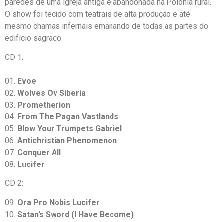
paredes de uma igreja antiga e abandonada na Polônia rural.
O show foi tecido com teatrais de alta produção e até
mesmo chamas infernais emanando de todas as partes do
edifício sagrado.
CD 1:
01.
Evoe
02.
Wolves Ov Siberia
03.
Prometherion
04.
From The Pagan Vastlands
05.
Blow Your Trumpets Gabriel
06.
Antichristian Phenomenon
07.
Conquer All
08.
Lucifer
CD 2:
09.
Ora Pro Nobis Lucifer
10.
Satan’s Sword (I Have Become)