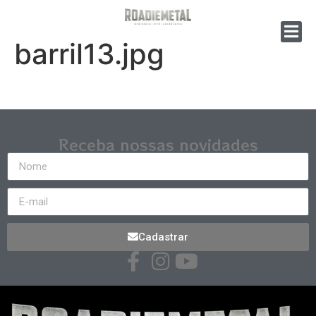
barril13.jpg
Receba nossas novidades
Cadastrar