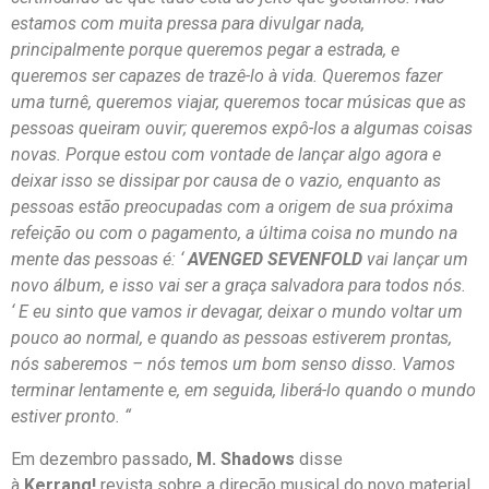
estamos com muita pressa para divulgar nada,
principalmente porque queremos pegar a estrada, e
queremos ser capazes de trazê-lo à vida. Queremos fazer
uma turnê, queremos viajar, queremos tocar músicas que as
pessoas queiram ouvir; queremos expô-los a algumas coisas
novas. Porque estou com vontade de lançar algo agora e
deixar isso se dissipar por causa de o vazio, enquanto as
pessoas estão preocupadas com a origem de sua próxima
refeição ou com o pagamento, a última coisa no mundo na
mente das pessoas é: ‘
AVENGED SEVENFOLD
vai lançar um
novo álbum, e isso vai ser a graça salvadora para todos nós.
‘ E eu sinto que vamos ir devagar, deixar o mundo voltar um
pouco ao normal, e quando as pessoas estiverem prontas,
nós saberemos – nós temos um bom senso disso. Vamos
terminar lentamente e, em seguida, liberá-lo quando o mundo
estiver pronto. “
Em dezembro passado,
M. Shadows
disse
à
Kerrang!
revista sobre a direção musical do novo material