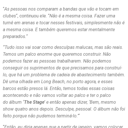
“
As pessoas nos comparam a bandas que vão e tocam em
clubes
“, continuou ele. “
Não é a mesma coisa. Fazer uma
turnê em arenas e tocar nesses festivais, simplesmente não é
a mesma coisa. E também queremos estar mentalmente
preparados.
“
“Tudo isso vai soar como desculpas malucas, mas são reais.
Temos um palco enorme que queremos construir. Não
podemos fazer as pessoas trabalharem. Não podemos
conseguir os suprimentos de que precisamos para construí-
lo, que há um problema de cadeia de abastecimento também.
Dê uma olhada em Long Beach, no porto agora, e esses
barcos estão presos lá. Então, temos todas essas coisas
acontecendo e não vamos voltar ao palco e ter o palco
do álbum
‘The Stage’
e então apenas dizer, ‘Bem, mesmo
show quatro anos depois. Desculpe, pessoal. O álbum não foi
feito porque não pudemos terminá-lo.’
“
“
Então, eu diria apenas que a partir de janeiro, vamos colocar