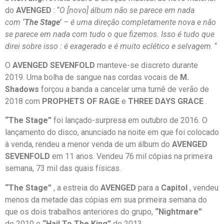
do
AVENGED
: “
O [novo] álbum não se parece em nada
com
‘The Stage’
– é uma direção completamente nova e não
se parece em nada com tudo o que fizemos. Isso é tudo que
direi sobre isso : é exagerado e é muito eclético e selvagem
. “
O
AVENGED SEVENFOLD
manteve-se discreto durante
2019. Uma bolha de sangue nas cordas vocais de
M.
Shadows
forçou a banda a cancelar uma turnê de verão de
2018 com
PROPHETS OF RAGE
e
THREE DAYS GRACE
.
“The Stage”
foi lançado-surpresa em outubro de 2016. O
lançamento do disco, anunciado na noite em que foi colocado
à venda, rendeu a menor venda de um álbum do
AVENGED
SEVENFOLD
em 11 anos. Vendeu 76 mil cópias na primeira
semana, 73 mil das quais físicas.
“The Stage”
, a estreia do
AVENGED
para a
Capitol
, vendeu
menos da metade das cópias em sua primeira semana do
que os dois trabalhos anteriores do grupo,
“Nightmare”
de 2010 e
“Hail To The King”
de 2013 .