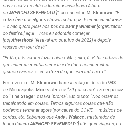
nosso nariz no chão e terminar esse [novo álbum
do
AVENGED SEVENFOLD
]
”, acrescentou
M. Shadows
. “
E
então faremos alguns shows na Europa. E então eu adoraria
– e não quero pisar nos pés do
Danny Wimmer
[organizador
do festival] aqui – mas eu adoraria começar
[no]
Aftershock
[festival em outubro de 2022] e depois
reserve um tour de lá
.”
“Então, nós vamos fazer coisas. Mas, sim, é só ter certeza de
que estamos mentalmente lá e de dar o nosso melhor
quando saímos e ter certeza de que está tudo bem.”
Em fevereiro,
M. Shadows
disse à estação de rádio
93X
de Minneapolis, Minnesota, que “
70 por cento
” da sequência
de
“The Stage”
estava “
pronta
“. Ele disse:. “
Nós estamos
trabalhando em coisas. Temos algumas coisas que não
podemos terminar agora ‘por causa do COVID – músicos de
cordas, etc. Sabemos que
Andy
[
Wallace
, misturador de
longa datado
AVENGED SEVENFOLD
‘
] não quer viagens, ou