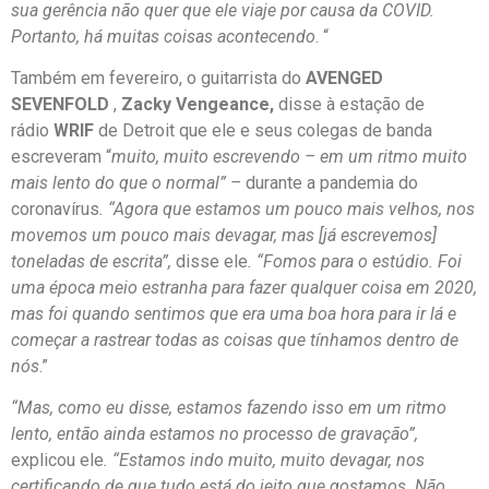
sua gerência não quer que ele viaje por causa da COVID.
Portanto, há muitas coisas acontecendo
. “
Também em fevereiro, o guitarrista do
AVENGED
SEVENFOLD
,
Zacky Vengeance,
disse à estação de
rádio
WRIF
de Detroit que ele e seus colegas de banda
escreveram “
muito, muito escrevendo – em um ritmo muito
mais lento do que o normal” –
durante a pandemia do
coronavírus
. “Agora que estamos um pouco mais velhos, nos
movemos um pouco mais devagar, mas [já escrevemos]
toneladas de escrita”,
disse ele
. “Fomos para o estúdio. Foi
uma época meio estranha para fazer qualquer coisa em 2020,
mas foi quando sentimos que era uma boa hora para ir lá e
começar a rastrear todas as coisas que tínhamos dentro de
nós
.”
“Mas, como eu disse, estamos fazendo isso em um ritmo
lento, então ainda estamos no processo de gravação”,
explicou ele
. “Estamos indo muito, muito devagar, nos
certificando de que tudo está do jeito que gostamos. Não