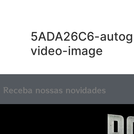
5ADA26C6-autogr
video-image
Receba nossas novidades