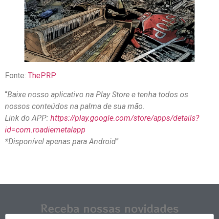
Fonte:
ThePRP
“
Baixe nosso aplicativo na Play Store e tenha todos os
nossos conteúdos na palma de sua mão.
Link do APP:
https://play.google.com/store/apps/details?
id=com.roadiemetalapp
*Disponível apenas para Android
”
Receba nossas novidades