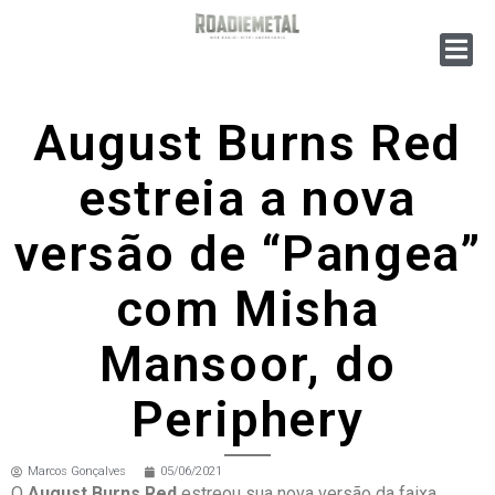
August Burns Red
estreia a nova
versão de “Pangea”
com Misha
Mansoor, do
Periphery
Marcos Gonçalves
05/06/2021
O
August Burns Red
estreou sua nova versão da faixa