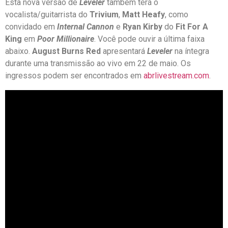
Esta nova versão de
Leveler
também terá o
vocalista/guitarrista do
Trivium
,
Matt Heafy
, como
convidado em
Internal Cannon
e
Ryan Kirby
do
Fit For A
King
em
Poor Millionaire
. Você pode ouvir a última faixa
abaixo.
August Burns Red
apresentará
Leveler
na íntegra
durante uma transmissão ao vivo em 22 de maio. Os
ingressos podem ser encontrados em
abrlivestream.com
.