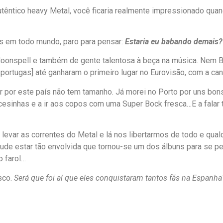
autêntico heavy Metal, você ficaria realmente impressionado q
s em todo mundo, paro para pensar:
Estaria eu babando demais
Moonspell e também de gente talentosa à beça na música. Nem Br
portugas] até ganharam o primeiro lugar no Eurovisão, com a can
mor por este país não tem tamanho. Já morei no Porto por uns b
cesinhas e a ir aos copos com uma Super Bock fresca…E a falar tod
 levar as correntes do Metal e lá nos libertarmos de todo e q
ude estar tão envolvida que tornou-se um dos álbuns para se peg
o farol…
sco.
Será que foi aí que eles conquistaram tantos fãs na Espanha