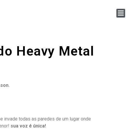
do Heavy Metal
.
nson.
ue invade todas as paredes de um lugar onde
enor!
sua voz é única!