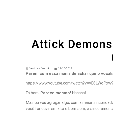
Attick Demons
Verônica Mourão
11/10/2017
Parem com essa mania de achar que o vocalis
https://www.youtube.com/watch?v=vE8LWoPxw
Tá bom.
Parece mesmo!
Hahaha!
Mas eu vou agregar algo, com a maior sinceridad
você for ouvir em alto e bom som, e sinceramente