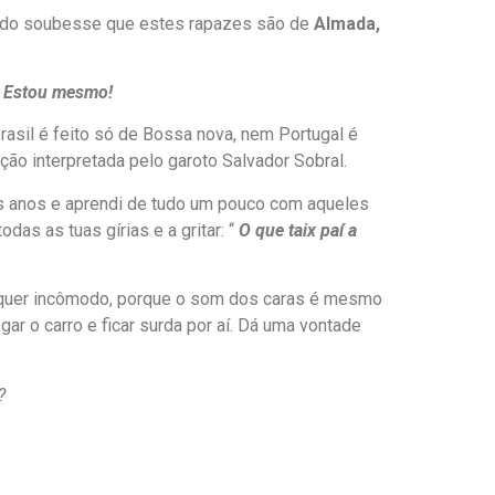
uando soubesse que estes rapazes são de
Almada,
? Estou mesmo!
asil é feito só de Bossa nova, nem Portugal é
ção interpretada pelo garoto Salvador Sobral.
ons anos e aprendi de tudo um pouco com aqueles
as as tuas gírias e a gritar: “
O que taix paí a
ualquer incômodo, porque o som dos caras é mesmo
ar o carro e ficar surda por aí. Dá uma vontade
?