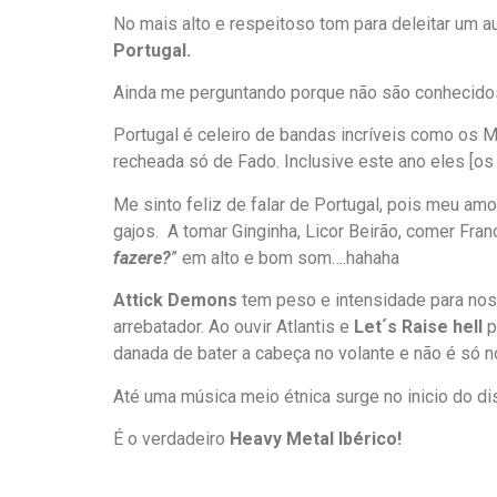
No mais alto e respeitoso tom para deleitar um 
Portugal.
Ainda me perguntando porque não são conhecido
Portugal é celeiro de bandas incríveis como os 
recheada só de Fado. Inclusive este ano eles [os 
Me sinto feliz de falar de Portugal, pois meu a
gajos. A tomar Ginginha, Licor Beirão, comer Fran
fazere?
” em alto e bom som….hahaha
Attick Demons
tem peso e intensidade para nos
arrebatador. Ao ouvir Atlantis e
Let´s Raise hell
p
danada de bater a cabeça no volante e não é só n
Até uma música meio étnica surge no inicio do di
É o verdadeiro
Heavy Metal Ibérico!