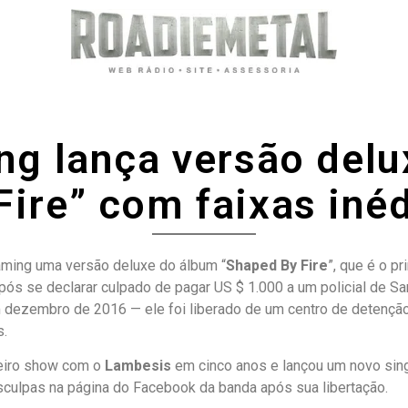
ing lança versão del
ire” com faixas inéd
aming uma versão deluxe do álbum “
Shaped By Fire
”, que é o p
pós se declarar culpado de pagar US $ 1.000 a um policial de S
zembro de 2016 — ele foi liberado de um centro de detenção na 
s.
eiro show com o
Lambesis
em cinco anos e lançou um novo sing
ulpas na página do Facebook da banda após sua libertação.