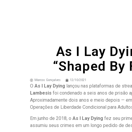
As I Lay Dy
“Shaped By F
Marcos Gonçalves
12/10/2021
O
As I Lay Dying
lançou nas plataformas de stre
Lambesis
foi condenado a seis anos de prisão a
Aproximadamente dois anos e meio depois — em de
Operações de Liberdade Condicional para Adulto
Em junho de 2018, o
As I Lay Dying
fez seu prim
assumiu seus crimes em um longo pedido de desc