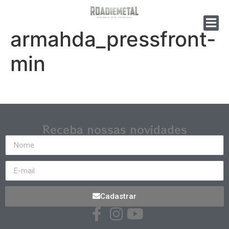
armahda_pressfront-
min
Receba nossas novidades
Cadastrar