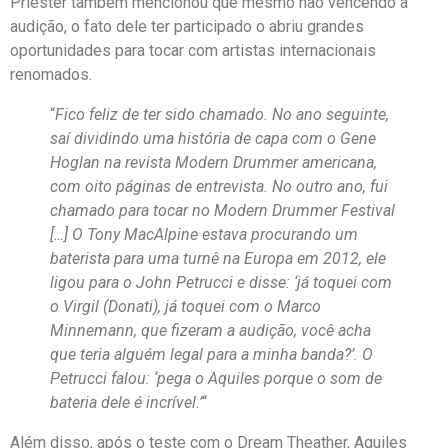
Priester também mencionou que mesmo não vencendo a
audição, o fato dele ter participado o abriu grandes
oportunidades para tocar com artistas internacionais
renomados.
“
Fico feliz de ter sido chamado. No ano seguinte,
saí dividindo uma história de capa com o Gene
Hoglan na revista Modern Drummer americana,
com oito páginas de entrevista. No outro ano, fui
chamado para tocar no Modern Drummer Festival
[…] O Tony MacAlpine estava procurando um
baterista para uma turnê na Europa em 2012, ele
ligou para o John Petrucci e disse: ‘já toquei com
o Virgil (Donati), já toquei com o Marco
Minnemann, que fizeram a audição, você acha
que teria alguém legal para a minha banda?’. O
Petrucci falou: ‘pega o Aquiles porque o som de
bateria dele é incrível.’
“
Além disso, após o teste com o Dream Theather, Aquiles