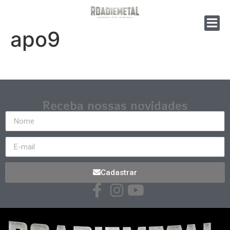
apo9
Receba nossas novidades
Cadastrar