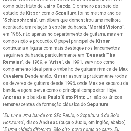
como substituto de
Jairo Guedz
. O primeiro passeio de
estúdio de
Kisser
com o
Sepultura
foi no mesmo ano de
“
Schizophrenia
“, um álbum que demonstrou uma melhora
acentuada em relação à estréia da banda, “
Morbid Visions
“,
em 1986, não apenas no departamento de guitarra, mas em
composição e produção. O papel principal de
Kisser
continuaria a figurar com mais destaque nos lançamentos
seguintes da banda, particularmente em “
Beneath The
Remains
“, de 1989, e “
Arise
“, de 1991, servindo como
complemento ideal para o trabalho de guitarra rítmica de
Max
Cavalera
. Desde então,
Kisser
assumiu praticamente todos
os deveres de guitarra desde 1996, onde
Max
se separou da
banda, e agora serve como o principal compositor. Hoje,
Andreas
e o baixista
Paulo Xisto Pinto Jr.
são os únicos
remanescentes da formação clássica do
Sepultura
.
“
Eu tinha uma banda em São Paulo; o Sepultura é de Belo
Horizonte
“, disse
Andreas
(ouça o áudio, em inglês, abaixo).
“
É uma cidade diferente. São oito, nove horas de carro. Eu