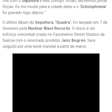
tive com o
Sepultura
e eles comigo. Então, decidimos juntar
forças. Eu me mudei para a cidade deles e o ‘
Schizophrenia
‘
foi gravado logo depois.
“
O último álbum do
Sepultura
, “
Quadra
“, foi lançado em 7 de
fevereiro pela
Nuclear Blast Records
. O disco é um
esforço conceitual criado no Fascination Street Studios da
Suécia com o renomado produtor
Jens Bogren
. Será
seguido por uma turnê mundial a partir de março.