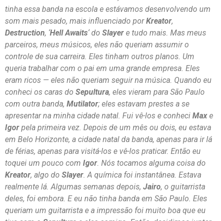
tinha essa banda na escola e estávamos desenvolvendo um
som mais pesado, mais influenciado por
Kreator
,
Destruction
, ‘
Hell Awaits
‘ do
Slayer
e tudo mais. Mas meus
parceiros, meus músicos, eles não queriam assumir o
controle de sua carreira. Eles tinham outros planos. Um
queria trabalhar com o pai em uma grande empresa. Eles
eram ricos — eles não queriam seguir na música. Quando eu
conheci os caras do
Sepultura
, eles vieram para São Paulo
com outra banda,
Mutilator
; eles estavam prestes a se
apresentar na minha cidade natal. Fui vê-los e conheci
Max
e
Igor
pela primeira vez. Depois de um mês ou dois, eu estava
em Belo Horizonte, a cidade natal da banda, apenas para ir lá
de férias, apenas para visitá-los e vê-los praticar. Então eu
toquei um pouco com
Igor
. Nós tocamos alguma coisa do
Kreator
, algo do
Slayer
. A química foi instantânea. Estava
realmente lá. Algumas semanas depois,
Jairo
, o guitarrista
deles, foi embora. E eu não tinha banda em São Paulo. Eles
queriam um guitarrista e a impressão foi muito boa que eu