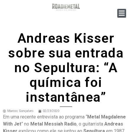
Andreas Kisser
sobre sua entrada
no Sepultura: “A
química foi
instantânea”
Marcos Gonçalves
02/23/2020
Em uma recente entrevista ao programa “
Metal Magdalene
With Jet
” no
Metal Messiah Radio
, o guitarrista
Andreas
Kisser
explicou como ele se juntou ao
Sepultura
em 1987