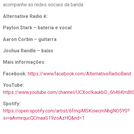
acompanhe as redes sociais da banda.
Alternative Radio é:
Payton Stark – bateria e vocal
Aaron Corbin – guitarra
Joshua Randle – baixo
Mais informações:
Facebook:
https://www.facebook.com/AlternativeRadioBand
YouTube:
https://www.youtube.com/channel/UCXocIkaukbD_6h46KmBt
Spotify:
https://open.spotify.com/artist/6fmqiMSKisecrnNhgNO5Y0?
si=aAvmrqucQCmaaS19zoAzHQ&nd=1