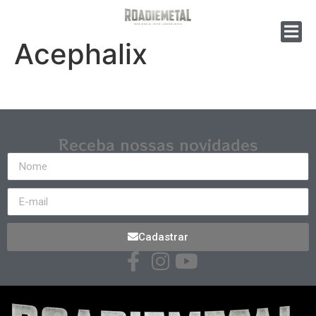
Acephalix
Receba nossas novidades
Cadastrar