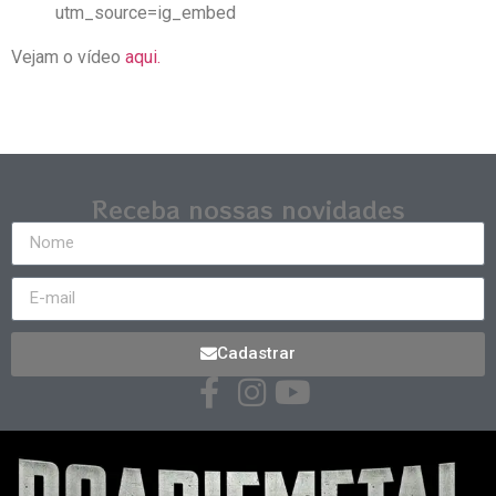
utm_source=ig_embed
Vejam o vídeo
aqui.
Receba nossas novidades
Cadastrar