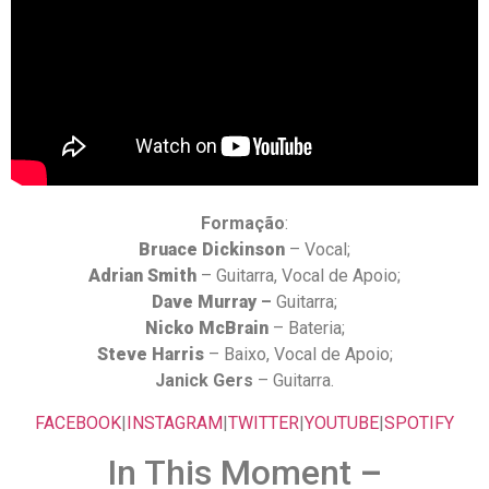
Formação
:
Bruace Dickinson
– Vocal;
Adrian Smith
– Guitarra, Vocal de Apoio;
Dave Murray
–
Guitarra;
Nicko McBrain
– Bateria;
Steve Harris
– Baixo, Vocal de Apoio;
Janick Gers
– Guitarra.
FACEBOOK
|
INSTAGRAM
|
TWITTER
|
YOUTUBE
|
SPOTIFY
In This Moment
–