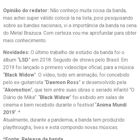
Opinião do redator:
Não conheço muita coisa da banda,
mas achei super válido colocá-la na lista, pois pesquisando
sobre as bandas nacionais, vi a importância da banda na cena
do Metal Brazuca. Com certeza vou me aprofundar para obter
mais conhecimento.
Novidades:
O último trabalho de estúdio da banda foi o
álbum “
LSD
” em 2018. Seguido de shows pelo Brasil. Em
2019 foi lançado o primeiro videoclipe oficial, para a música
“
Black Widow
”. O vídeo, todo em animação, foi concebido
pelo ex-guitarrista “
Daemon Ross
” e desenvolvido pela
“
Akomotion
“, que tem entre suas obras o seriado infantil “O
Diário de Mika”. “
Black Widow
” foi exibido em salas de
cinema e bem recebido durante o festival “
Anima Mundi
2019
“. *
Atualmente, durante a pandemia, a banda tem produzido
playthroughs, lives e está compondo novas músicas.
*Fonte: Release da banda.