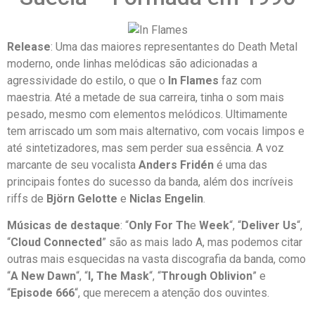
Release
: Uma das maiores representantes do Death Metal
moderno, onde linhas melódicas são adicionadas a
agressividade do estilo, o que o
In Flames
faz com
maestria. Até a metade de sua carreira, tinha o som mais
pesado, mesmo com elementos melódicos. Ultimamente
tem arriscado um som mais alternativo, com vocais limpos e
até sintetizadores, mas sem perder sua essência. A voz
marcante de seu vocalista
Anders Fridén
é uma das
principais fontes do sucesso da banda, além dos incríveis
riffs de
Björn Gelotte
e
Niclas Engelin
.
Músicas de destaque
: “
Only For Th
e
Week
“, “
Deliver Us
“,
“
Cloud Connected
” são as mais lado A, mas podemos citar
outras mais esquecidas na vasta discografia da banda, como
“
A New Dawn
“, “
I, The Mask
“, “
Through Oblivion
” e
“
Episode 666
“, que merecem a atenção dos ouvintes.