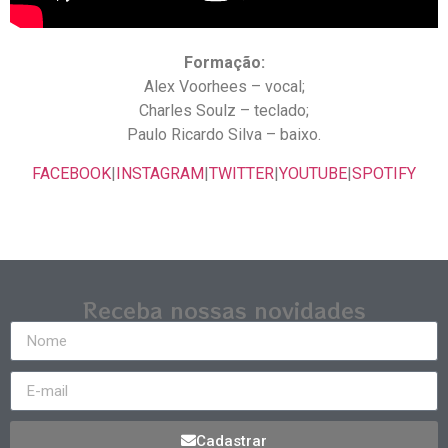
Formação:
Alex Voorhees – vocal;
Charles Soulz – teclado;
Paulo Ricardo Silva – baixo.
FACEBOOK
|
INSTAGRAM
|
TWITTER
|
YOUTUBE
|
SPOTIFY
Receba nossas novidades
Cadastrar