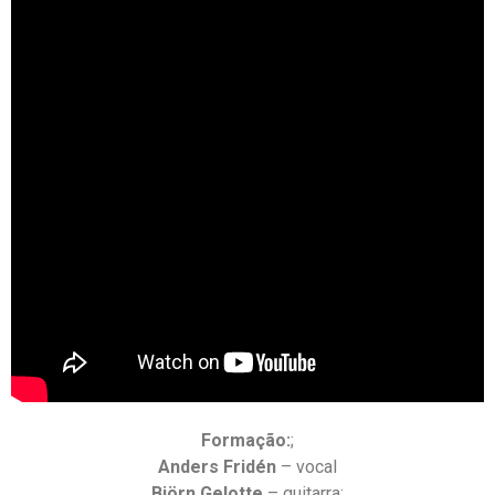
Formação:
;
Anders Fridén
– vocal
Björn Gelotte
– guitarra;