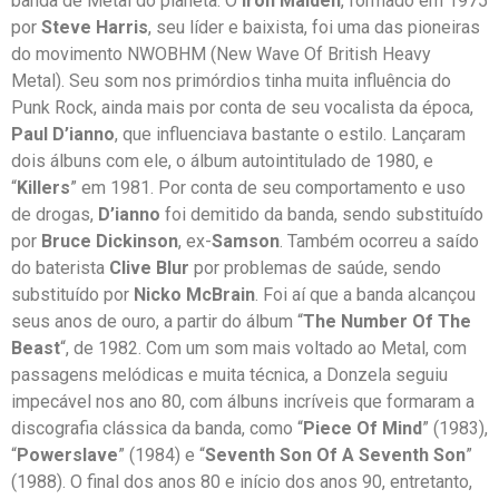
banda de Metal do planeta. O
Iron Maiden
, formado em 1975
por
Steve Harris
, seu líder e baixista, foi uma das pioneiras
do movimento NWOBHM (New Wave Of British Heavy
Metal). Seu som nos primórdios tinha muita influência do
Punk Rock, ainda mais por conta de seu vocalista da época,
Paul D’ianno
, que influenciava bastante o estilo. Lançaram
dois álbuns com ele, o álbum autointitulado de 1980, e
“
Killers
” em 1981. Por conta de seu comportamento e uso
de drogas,
D’ianno
foi demitido da banda, sendo substituído
por
Bruce Dickinson
, ex-
Samson
. Também ocorreu a saído
do baterista
Clive Blur
por problemas de saúde, sendo
substituído por
Nicko McBrain
. Foi aí que a banda alcançou
seus anos de ouro, a partir do álbum “
The Number Of The
Beast
“, de 1982. Com um som mais voltado ao Metal, com
passagens melódicas e muita técnica, a Donzela seguiu
impecável nos ano 80, com álbuns incríveis que formaram a
discografia clássica da banda, como “
Piece Of Mind
” (1983),
“
Powerslave
” (1984) e “
Seventh Son Of A Seventh Son
”
(1988). O final dos anos 80 e início dos anos 90, entretanto,