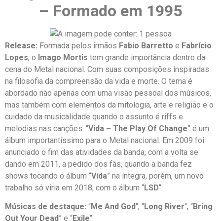
– Formado em 1995
Release:
Formada pelos irmãos
Fabio Barretto
e
Fabrício
Lopes
, o
Imago Mortis
tem grande importância dentro da
cena do Metal nacional. Com suas composições inspiradas
na filosofia da compreensão da vida e morte. O tema é
abordado não apenas com uma visão pessoal dos músicos,
mas também com elementos da mitologia, arte e religião e o
cuidado da musicalidade quando o assunto é riffs e
melodias nas canções. “
Vida – The Play Of Change
” é um
álbum importantíssimo para o Metal nacional. Em 2009 foi
anunciado o fim das atividades da banda, com a volta se
dando em 2011, a pedido dos fãs, quando a banda fez
shows tocando o álbum “
Vida
” na íntegra, porém, um novo
trabalho só viria em 2018, com o álbum “
LSD
“.
Músicas de destaque:
“
Me And God
“, “
Long River
“, “
Bring
Out Your Dead
” e “
Exile
“.