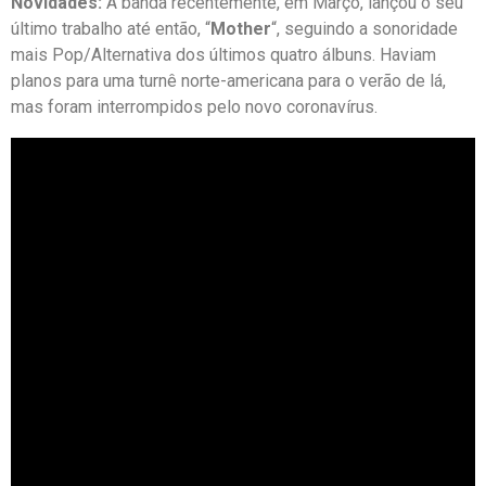
Novidades:
A banda recentemente, em Março, lançou o seu
último trabalho até então, “
Mother
“, seguindo a sonoridade
mais Pop/Alternativa dos últimos quatro álbuns. Haviam
planos para uma turnê norte-americana para o verão de lá,
mas foram interrompidos pelo novo coronavírus.