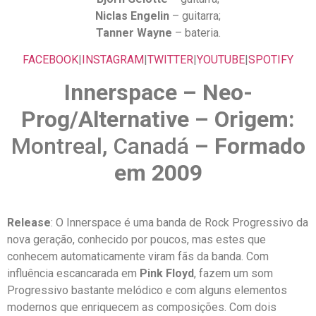
Niclas Engelin
– guitarra;
Tanner Wayne
– bateria.
FACEBOOK
|
INSTAGRAM
|
TWITTER
|
YOUTUBE
|
SPOTIFY
Innerspace – Neo-
Prog/Alternative – Origem:
Montreal, Canadá
– Formado
em 2009
Release
: O Innerspace é uma banda de Rock Progressivo da
nova geração, conhecido por poucos, mas estes que
conhecem automaticamente viram fãs da banda. Com
influência escancarada em
Pink Floyd
, fazem um som
Progressivo bastante melódico e com alguns elementos
modernos que enriquecem as composições. Com dois