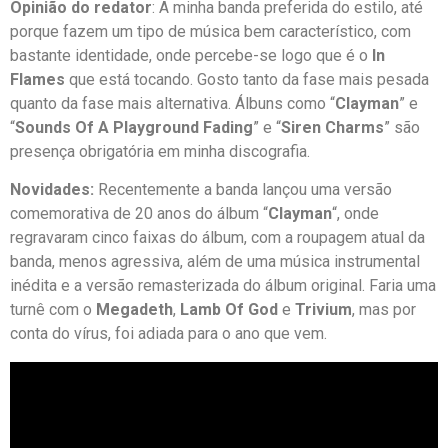
Opinião do redator
: A minha banda preferida do estilo, até
porque fazem um tipo de música bem característico, com
bastante identidade, onde percebe-se logo que é o
In
Flames
que está tocando. Gosto tanto da fase mais pesada
quanto da fase mais alternativa. Álbuns como “
Clayman
” e
“
Sounds Of A Playground Fading
” e “
Siren Charms
” são
presença obrigatória em minha discografia.
Novidades:
Recentemente a banda lançou uma versão
comemorativa de 20 anos do álbum “
Clayman
“, onde
regravaram cinco faixas do álbum, com a roupagem atual da
banda, menos agressiva, além de uma música instrumental
inédita e a versão remasterizada do álbum original. Faria uma
turnê com o
Megadeth
,
Lamb Of God
e
Trivium
, mas por
conta do vírus, foi adiada para o ano que vem.