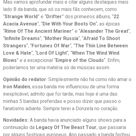
Mas vamos aprofundar mais e citar alguns destaques mais
lado B da banda, que só os mais fãs conhecem, como
“
Strange World
” e “
Drifter
” dos primeiros álbuns, “
22
Acacia Avenue
“, “
Die With Your Boots On
“, as épicas
“
Rime Of The Ancient Mariner
” e “
Alexander The Great
“,
“
Infinite Dreams
“, “
Mother Russia
“, “
Afraid To Shoot
Strangers
“, “
Fortunes Of War
“, “
The Thin Line Between
Love & Hate
“, “
Lord Of Light
“, “
When The Wind Wind
Blows
” e a excepcional “
Empire of the Clouds
“. Enfim,
poderíamos ter uma matéria só de músicas assim.
Opinião do redator
: Simplesmente não há como não amar o
Iron Maiden
, essa banda me influenciou de uma forma
inexplicável, admito que foi tarde, mas hoje é uma das
minhas 5 bandas preferidas e posso dizer que passo o
fanatismo adiante. Sempre terei a Donzela no coração.
Novidades:
A banda havia anunciado alguns shows para a
continuação da
Legacy Of The Beast Tour
, que passaria
por alguns festivais europeus. Ano passado a banda fechou