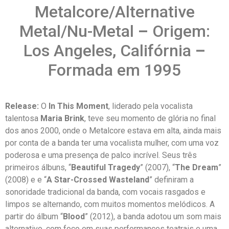
Metalcore/Alternative
Metal/Nu-Metal
–
Origem:
Los Angeles, Califórnia
–
Formada em 1995
Release:
O
In This Moment
, liderado pela vocalista
talentosa
Maria Brink
, teve seu momento de glória no final
dos anos 2000, onde o Metalcore estava em alta, ainda mais
por conta de a banda ter uma vocalista mulher, com uma voz
poderosa e uma presença de palco incrível. Seus três
primeiros álbuns, “
Beautiful Tragedy
” (2007), “
The Dream
”
(2008) e e “
A Star-Crossed Wasteland
” definiram a
sonoridade tradicional da banda, com vocais rasgados e
limpos se alternando, com muitos momentos melódicos. A
partir do álbum “
Blood
” (2012), a banda adotou um som mais
alternativo, com foco em suas performances teatrais e uma