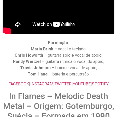
Formação:
Maria Brink
– vocal e teclado;
Chris Howorth
– guitarra solo e vocal de apoio;
Randy Weitzel
– guitarra rítmica e vocal de apoio;
Travis Johnson
– baixo e vocal de apoio;
Tom Hane
– bateria e percussão.
FACEBOOK
|
INSTAGRAM
|
TWITTER
|
YOUTUBE
|
SPOTIFY
In Flames
–
Melodic Death
Metal
–
Origem: Gotemburgo,
Suécia
–
Formada em 1990