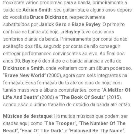
trouxeram vários problemas para a banda, primeiramente a
saída de
Adrian Smith
, seu guitarrista, e alguns anos depois
do vocalista
Bruce Dickinson
, respectivamente
substituídos por
Janick Gers
e
Blaze Bayley
. O primeiro
continua na banda até hoje, já
Bayley
teve seus anos
sombrios diante da banda. Primeiramente por conta da não
aceitação dos fãs, segundo por conta de não conseguir
entregar performances convincentes ao vivo. Ao final dos
anos 90,
Bayley
é demitido e a banda anuncia a volta de
Dickinson
e
Smith
, onde voltariam com um álbum poderoso,
“
Brave New World
” (2000), agora com seis integrantes na
formação. Essa formação durta até os dias de hoje, com
turnês massivas e álbuns consistentes, como “
A Matter Of
Life And Death
” (2006) e “
The Book Of Souls
” (2015),
sendo esse o último trabalho de estúdio da banda até então.
Músicas de destaque
: Há muitas músicas que podem ser
citadas aqui, como “
The Trooper
“, “
The Number Of The
Beast
“, “
Fear Of The Dark
” e “
Hallowed Be Thy Name
“.