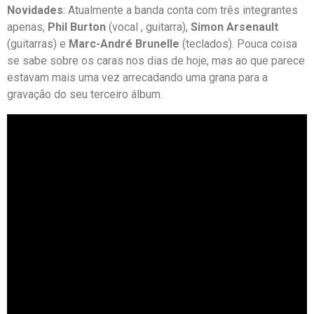
Novidades
: Atualmente a banda conta com três integrantes
apenas,
Phil Burton
(vocal , guitarra),
Simon Arsenault
(guitarras) e
Marc-André Brunelle
(teclados). Pouca coisa
se sabe sobre os caras nos dias de hoje, mas ao que parece
estavam mais uma vez arrecadando uma grana para a
gravação do seu terceiro álbum.