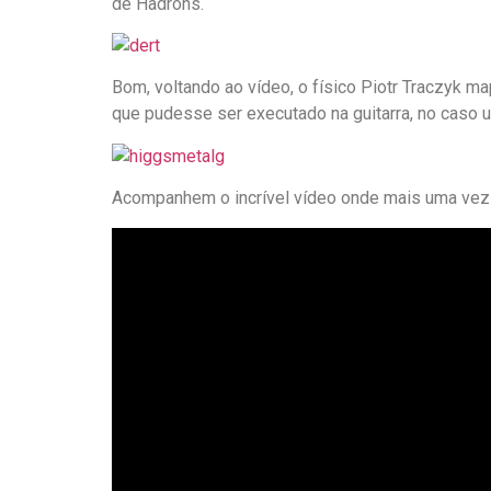
de Hadróns.
Bom, voltando ao vídeo, o físico Piotr Traczyk 
que pudesse ser executado na guitarra, no caso um
Acompanhem o incrível vídeo onde mais uma vez o