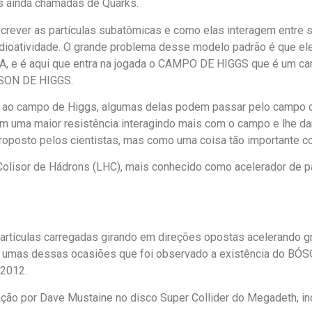
es ainda chamadas de Quarks.
crever as partículas subatômicas e como elas interagem entre s
radioatividade. O grande problema desse modelo padrão é que el
, e é aqui que entra na jogada o CAMPO DE HIGGS que é um c
ÓSON DE HIGGS.
to ao campo de Higgs, algumas delas podem passar pelo campo 
em uma maior resistência interagindo mais com o campo e lhe 
roposto pelos cientistas, mas como uma coisa tão importante c
 Colisor de Hádrons (LHC), mais conhecido como acelerador de pa
partículas carregadas girando em direções opostas acelerando 
nte umas dessas ocasiões que foi observado a existência do BÓ
 2012.
ação por Dave Mustaine no disco Super Collider do Megadeth, in