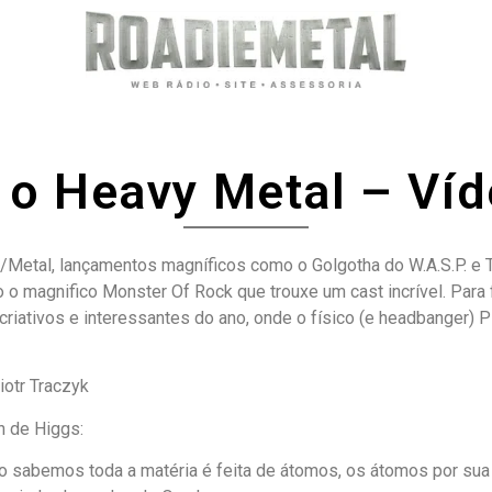
e o Heavy Metal – Ví
ck/Metal, lançamentos magníficos como o Golgotha do W.A.S.P. e
magnifico Monster Of Rock que trouxe um cast incrível. Para 
criativos e interessantes do ano, onde o físico (e headbanger)
otr Traczyk
n de Higgs:
o sabemos toda a matéria é feita de átomos, os átomos por sua 