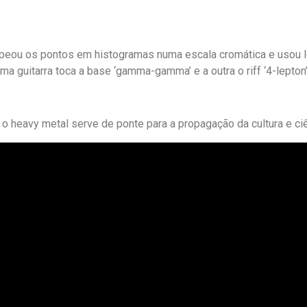
mapeou os pontos em histogramas numa escala cromática e usou 
a guitarra toca a base ‘gamma-gamma’ e a outra o riff ‘4-lepton
 heavy metal serve de ponte para a propagação da cultura e ciê