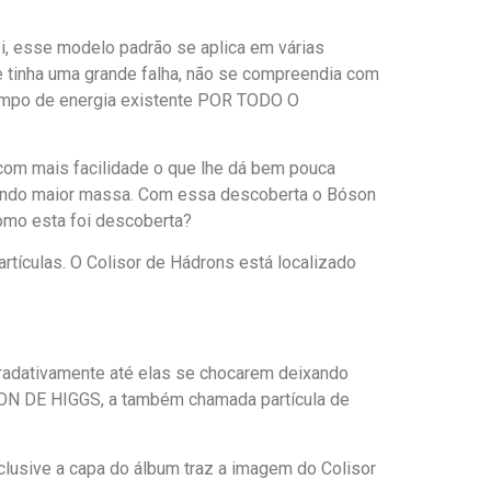
i, esse modelo padrão se aplica em várias
e tinha uma grande falha, não se compreendia com
ampo de energia existente POR TODO O
com mais facilidade o que lhe dá bem pouca
dando maior massa. Com essa descoberta o Bóson
omo esta foi descoberta?
rtículas. O Colisor de Hádrons está localizado
gradativamente até elas se chocarem deixando
SON DE HIGGS, a também chamada partícula de
clusive a capa do álbum traz a imagem do Colisor