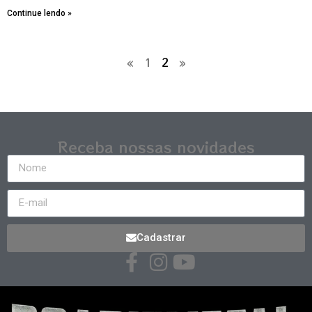
Continue lendo »
«
1
2
»
Receba nossas novidades
Cadastrar