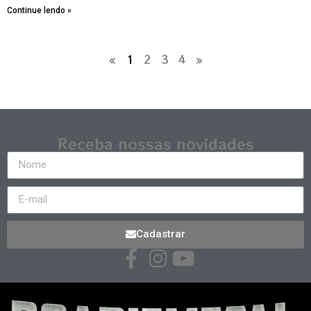
Continue lendo »
«
1
2
3
4
»
Receba nossas novidades
Cadastrar