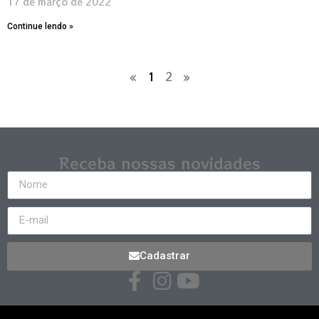
17 de março de 2022
Continue lendo »
«
1
2
»
Receba nossas novidades
Cadastrar